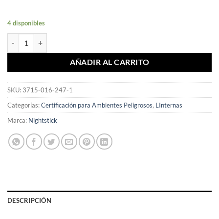
4 disponibles
Linterna PELICAN ANGULO 90° MODELO 3715 con Bisel NEGRO can
AÑADIR AL CARRITO
SKU:
3715-016-247-1
Categorías:
Certificación para Ambientes Peligrosos
,
LInternas
Marca:
Nightstick
DESCRIPCIÓN