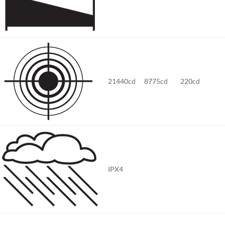
21440cd
8775cd
220cd
IPX4