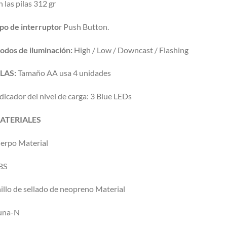
n las pilas 312 gr
po de interrupto
r Push Button.
odos de iluminación:
High / Low / Downcast / Flashing
ILAS:
Tamaño AA usa 4 unidades
dicador del nivel de carga: 3 Blue LEDs
ATERIALES
erpo Material
BS
illo de sellado de neopreno Material
una-N