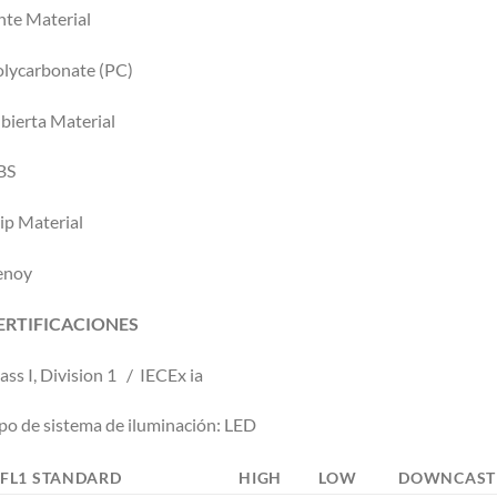
nte Material
lycarbonate (PC)
bierta Material
BS
ip Material
enoy
ERTIFICACIONES
ass I, Division 1 / IECEx ia
po de sistema de iluminación: LED
FL1 STANDARD
HIGH
LOW
DOWNCAST