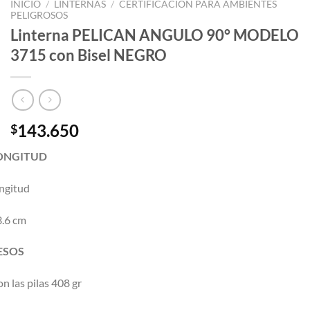
INICIO
/
LINTERNAS
/
CERTIFICACIÓN PARA AMBIENTES
PELIGROSOS
Linterna PELICAN ANGULO 90° MODELO
3715 con Bisel NEGRO
143.650
$
ONGITUD
ngitud
3.6 cm
ESOS
n las pilas 408 gr