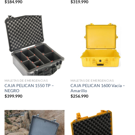
$
184.990
$
319.990
MALETAS DE EMERGENCIAS
MALETAS DE EMERGENCIAS
CAJA PELICAN 1550 TP –
CAJA PELICAN 1600 Vacía –
NEGRO
Amarillo
$
399.990
$
256.990