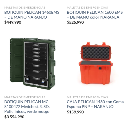
MALETAS DE EMERGENCIAS
MALETAS DE EMERGENCIAS
BOTIQUIN PELICAN 1460EMS
BOTIQUIN PELICAN 1600 EMS
– DE MANO NARANJO
– DE MANO color NARANJA
$
449.990
$
525.990
MALETAS DE EMERGENCIAS
MALETAS DE EMERGENCIAS
BOTIQUIN PELICAN MC
CAJA PELICAN 1430 con Goma
8100472 Medchest 3, 8D.
Espuma PNP – NARANJO
Policlinicos, verde musgo
$
159.990
$
3.554.990