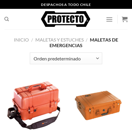
Saltar
DESPACHOS A TODO CHILE
al
contenido
INICIO
/
MALETAS Y ESTUCHES
/
MALETAS DE
EMERGENCIAS