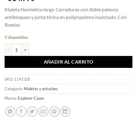
Maleta Hermética larga. Cerraduras con doble palanca
antibloqueo y junta tórica en polipropileno inyectado. Con
Ruedas
3 disponibles
11413.B EXPLORER CASES, resistente al agua y golpes Caja Larga can
AÑADIR AL CARRITO
SKU:
11413.B
Categoría:
Maletas y estuches
Marca:
Explorer Cases