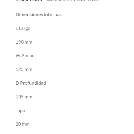
Dimensiones internas
L Largo
190 mm
W Ancho
125 mm
D Profundidad
135 mm
Tapa
20 mm