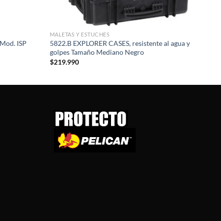
MALETAS Y ESTUCHES
Mod. ISP
5822.B EXPLORER CASES, resistente al agua y
golpes Tamaño Mediano Negro
$
219.990