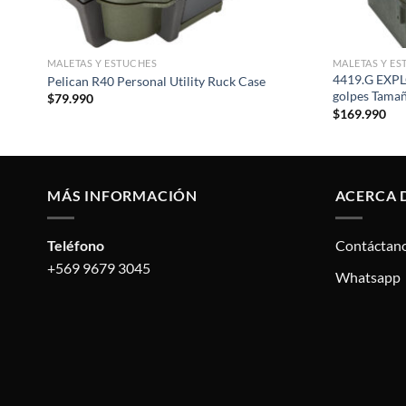
MALETAS Y ESTUCHES
MALETAS Y ES
ua y
4419.G EXPLO
Pelican R40 Personal Utility Ruck Case
golpes Tama
$
79.990
$
169.990
MÁS INFORMACIÓN
ACERCA 
Teléfono
Contáctan
+569 9679 3045
Whatsapp