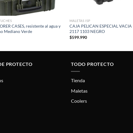
TUCHES
MALETAS ISP
RER CASES, resistente al agua y
CAJA PELICAN ESPECIAL VACIA 
ño Mediano Verde
2117 1103 NEGRO
$
599.990
DE PROTECTO
TODO PROTECTO
os
Tienda
Maletas
Coolers