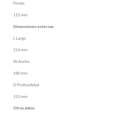
Fondo
115 mm
Dimensiones externas
L Largo
216 mm
W Ancho
180 mm
D Profundidad
152 mm
Otros datos