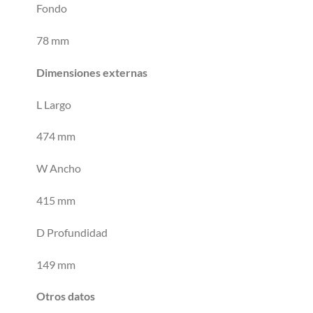
Fondo
78 mm
Dimensiones externas
L Largo
474 mm
W Ancho
415 mm
D Profundidad
149 mm
Otros datos