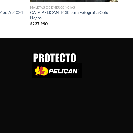
MALETAS DE EMERGENCIAS
Mod AL4024
CAJA PELICAN 1430 para Fotografía Color
Negro
$
237.990