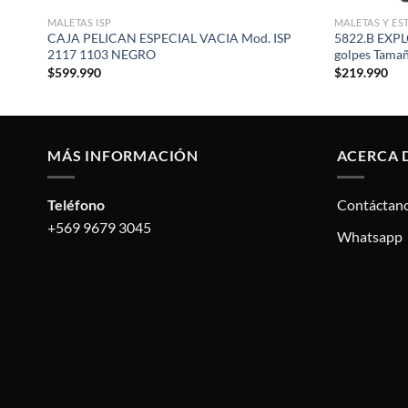
MALETAS ISP
MALETAS Y ES
CAJA PELICAN ESPECIAL VACIA Mod. ISP
5822.B EXPLO
2117 1103 NEGRO
golpes Tama
$
599.990
$
219.990
MÁS INFORMACIÓN
ACERCA 
Teléfono
Contáctan
+569 9679 3045
Whatsapp