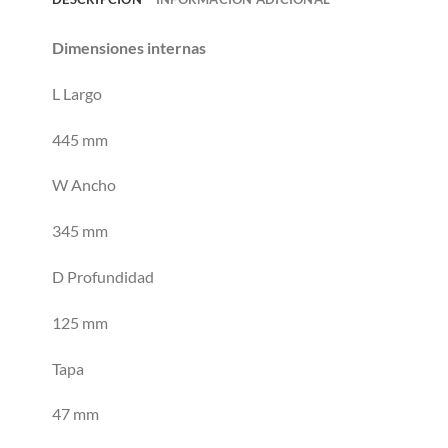
Dimensiones internas
L Largo
445 mm
W Ancho
345 mm
D Profundidad
125 mm
Tapa
47 mm