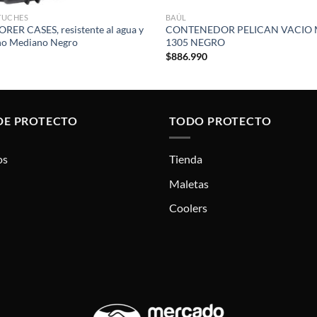
TUCHES
BAÚL
RER CASES, resistente al agua y
CONTENEDOR PELICAN VACIO 
ño Mediano Negro
1305 NEGRO
$
886.990
DE PROTECTO
TODO PROTECTO
os
Tienda
Maletas
Coolers