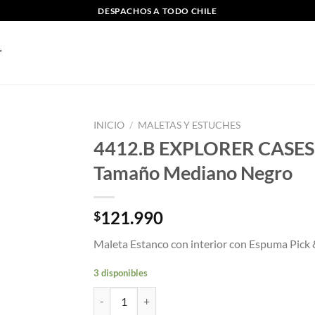
DESPACHOS A TODO CHILE
INICIO
/
MALETAS Y ESTUCHES
4412.B EXPLORER CASES, r
Tamaño Mediano Negro
121.990
$
Maleta Estanco con interior con Espuma Pick &
3 disponibles
4412.B EXPLORER CASES, resistente al agua y gol