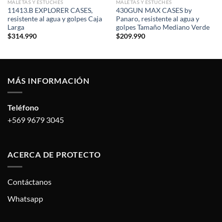
MALETAS Y ESTUCHES
MALETAS Y ESTUCHES
11413.B EXPLORER CASES,
430GUN MAX CASES by
resistente al agua y golpes Caja
Panaro, resistente al agua y
Larga
golpes Tamaño Mediano Verde
$
314.990
$
209.990
MÁS INFORMACIÓN
Teléfono
+569 9679 3045
ACERCA DE PROTECTO
Contáctanos
Whatsapp