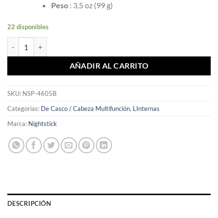
Peso
: 3,5 oz (99 g)
22 disponibles
Linterna NightStick NSP-4605B para Casco Multifunción cantidad
AÑADIR AL CARRITO
SKU:
NSP-4605B
Categorías:
De Casco / Cabeza Multifunción
,
LInternas
Marca:
Nightstick
DESCRIPCIÓN