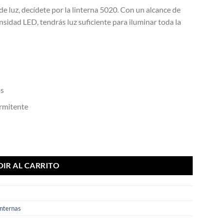
e luz, decídete por la linterna 5020. Con un alcance de
sidad LED, tendrás luz suficiente para iluminar toda la
os
rmitente
A 586 Lumenes AAAx4 cantidad
IR AL CARRITO
Internas