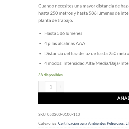
Cuando necesites una mayor distancia de haz d
hasta 250 metros y hasta 586 lúmenes de inten
planta de trabajo.
Hasta 586 lúmenes
4 pilas alcalinas AAA
Distancia del haz de luz de hasta 250 metr
4 modos: Intensidad Alta/Media/Baja/Inte
38 disponibles
PELICAN Linterna DE MANO MODELO 5020 NEGR
AÑAD
SKU:
050200-0100-110
Categorías:
Certificación para Ambientes Peligrosos
,
L