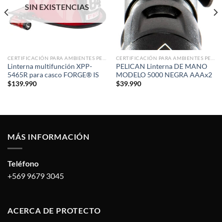
SIN EXISTENCIAS
CERTIFICACIÓN PARA AMBIENTES PELIGROSOS
CERTIFICACIÓN PARA AMBIENTES PELIGROSOS
Linterna multifunción XPP-
PELICAN Linterna DE MANO
5465R para casco FORGE® IS
MODELO 5000 NEGRA AAAx2
$
139.990
$
39.990
MÁS INFORMACIÓN
Teléfono
+569 9679 3045
ACERCA DE PROTECTO